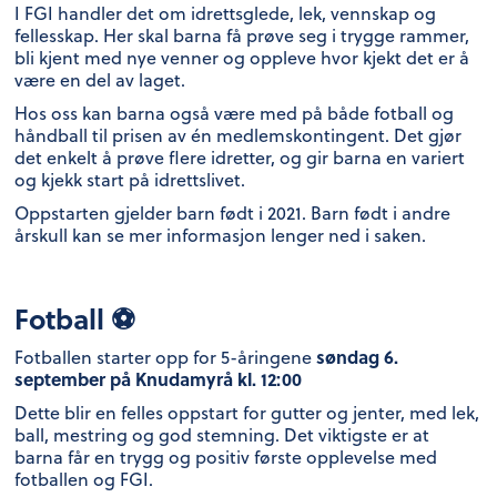
I FGI handler det om idrettsglede, lek, vennskap og
fellesskap. Her skal barna få prøve seg i trygge rammer,
bli kjent med nye venner og oppleve hvor kjekt det er å
være en del av laget.
Hos oss kan barna også være med på både fotball og
håndball til prisen av én medlemskontingent. Det gjør
det enkelt å prøve flere idretter, og gir barna en variert
og kjekk start på idrettslivet.
Oppstarten gjelder barn født i 2021. Barn født i andre
årskull kan se mer informasjon lenger ned i saken.
Fotball ⚽
søndag 6.
Fotballen starter opp for 5-åringene
september på Knudamyrå kl. 12:00
Dette blir en felles oppstart for gutter og jenter, med lek,
ball, mestring og god stemning. Det viktigste er at
barna får en trygg og positiv første opplevelse med
fotballen og FGI.