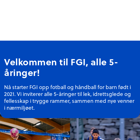
Velkommen til FGI, alle 5-
åringer!
Nå starter FGI opp fotball og håndball for barn født i
2021. Vi inviterer alle 5-åringer til lek, idrettsglede og
fellesskap i trygge rammer, sammen med nye venner
i nærmiljøet.