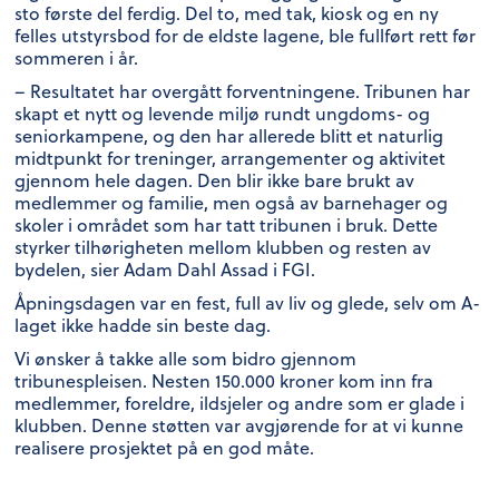
sto første del ferdig. Del to, med tak, kiosk og en ny
felles utstyrsbod for de eldste lagene, ble fullført rett før
sommeren i år.
– Resultatet har overgått forventningene. Tribunen har
skapt et nytt og levende miljø rundt ungdoms- og
seniorkampene, og den har allerede blitt et naturlig
midtpunkt for treninger, arrangementer og aktivitet
gjennom hele dagen. Den blir ikke bare brukt av
medlemmer og familie, men også av barnehager og
skoler i området som har tatt tribunen i bruk. Dette
styrker tilhørigheten mellom klubben og resten av
bydelen, sier Adam Dahl Assad i FGI.
Åpningsdagen var en fest, full av liv og glede, selv om A-
laget ikke hadde sin beste dag.
Vi ønsker å takke alle som bidro gjennom
tribunespleisen. Nesten 150.000 kroner kom inn fra
medlemmer, foreldre, ildsjeler og andre som er glade i
klubben. Denne støtten var avgjørende for at vi kunne
realisere prosjektet på en god måte.