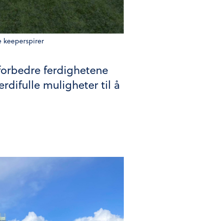
e keeperspirer
forbedre ferdighetene
difulle muligheter til å