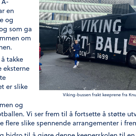
i A-
ar en
te og
, og som ga
rømmen om
nen.
 å takke
e eksterne
te
 er slike
Viking-bussen frakt keeprene fra Kn
mmen og
otballen. Vi ser frem til å fortsette å støtte 
re flere slike spennende arrangementer i fre
og bidro til å gjøre denne keeperskolen til en