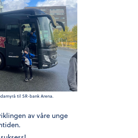
udamyrå til SR-bank Arena.
utviklingen av våre unge
mtiden.
 suksess!