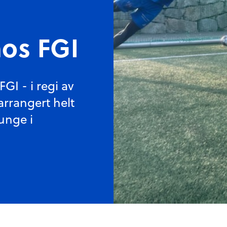
os FGI
GI - i regi av
rrangert helt
unge i