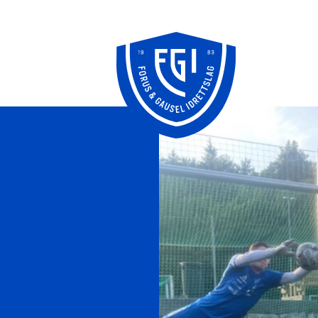
Knudepunktet
FFO/SPU
klubbhus