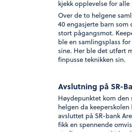
kjekk opplevelse for alle 
Over de to helgene samle
40 engasjerte barn som
stort pågangsmot. Keep
ble en samlingsplass for
sine. Her ble det utført
finpusse teknikken sin.
Avslutning på SR-B
Høydepunktet kom den s
helgen da keeperskolen 
avsluttet på SR-bank Ar
fikk en spennende omvi