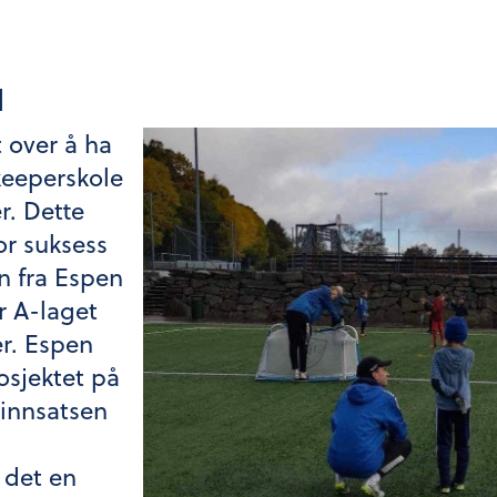
d
t over å ha
 keeperskole
r. Dette
or suksess
n fra Espen
r A-laget
er. Espen
rosjektet på
innsatsen
 det en