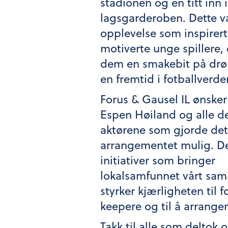
stadionen og en titt inn 
lagsgarderoben. Dette v
opplevelse som inspirer
motiverte unge spillere
dem en smakebit på d
en fremtid i fotballverde
Forus & Gausel IL ønsker
Espen Høiland og alle d
aktørene som gjorde det
arrangementet mulig. Det
initiativer som bringer
lokalsamfunnet vårt sa
styrker kjærligheten til f
keepere og til å arrange
Takk til alle som deltok 