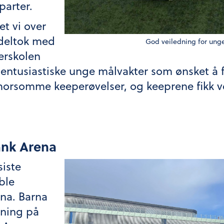
parter.
t vi over
 deltok med
God veiledning for ung
erskolen
 entusiastiske unge målvakter som ønsket å 
 morsomme keeperøvelser, og keeprene fikk ver
ank Arena
iste
ble
ena. Barna
sning på