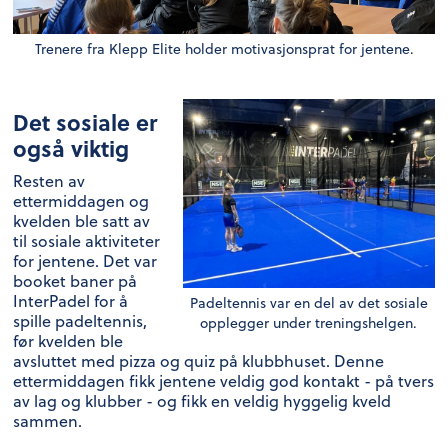
Trenere fra Klepp Elite holder motivasjonsprat for jentene.
Det sosiale er
også viktig
Resten av
ettermiddagen og
kvelden ble satt av
til sosiale aktiviteter
for jentene. Det var
booket baner på
InterPadel for å
Padeltennis var en del av det sosiale
spille padeltennis,
opplegger under treningshelgen.
før kvelden ble
avsluttet med pizza og quiz på klubbhuset. Denne
ettermiddagen fikk jentene veldig god kontakt - på tvers
av lag og klubber - og fikk en veldig hyggelig kveld
sammen.