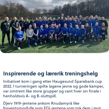
Inspirerende og lærerik treningshelg
Initiativet kom i gang etter Haugesund Sparebank cup
2022. I turneringen spilte lagene jevne og gode kamper,
var omtrent like store grupper og vant hver sin finale i
henholdsvis A- og B-sluttspill.
Djerv 1919-jentene ankom Knudamyrå like
forventningsfulle som FGI-jentene som tok dem i mot.