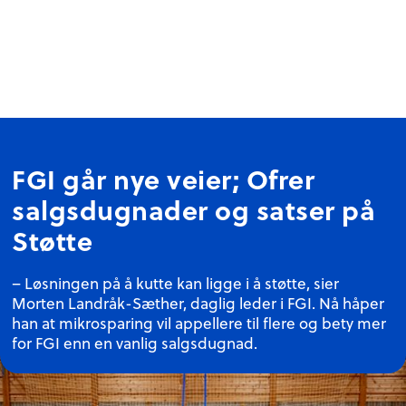
FGI går nye veier; Ofrer
salgsdugnader og satser på
Støtte
– Løsningen på å kutte kan ligge i å støtte, sier
Morten Landråk-Sæther, daglig leder i FGI. Nå håper
han at mikrosparing vil appellere til flere og bety mer
for FGI enn en vanlig salgsdugnad.