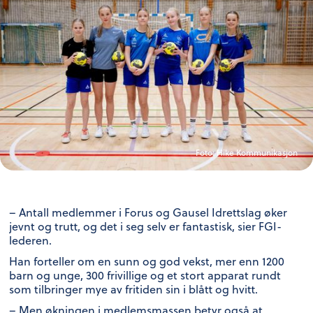
Foto:
Hike Kommunikasjon
– Antall medlemmer i Forus og Gausel Idrettslag øker
jevnt og trutt, og det i seg selv er fantastisk, sier FGI-
lederen.
Han forteller om en sunn og god vekst, mer enn 1200
barn og unge, 300 frivillige og et stort apparat rundt
som tilbringer mye av fritiden sin i blått og hvitt.
– Men økningen i medlemsmassen betyr også at