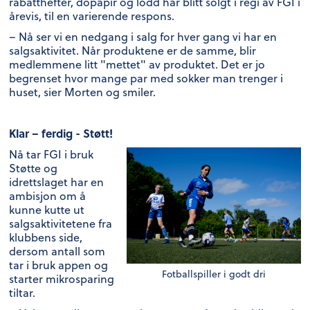
rabatthefter, dopapir og lodd har blitt solgt i regi av FGI i
årevis, til en varierende respons.
– Nå ser vi en nedgang i salg for hver gang vi har en
salgsaktivitet. Når produktene er de samme, blir
medlemmene litt "mettet" av produktet. Det er jo
begrenset hvor mange par med sokker man trenger i
huset, sier Morten og smiler.
Klar – ferdig - Støtt!
Nå tar FGI i bruk
Støtte og
idrettslaget har en
ambisjon om å
kunne kutte ut
salgsaktivitetene fra
klubbens side,
dersom antall som
tar i bruk appen og
Fotballspiller i godt dri
starter mikrosparing
tiltar.