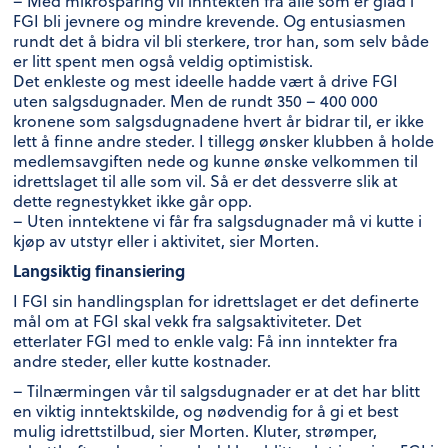
– Med mikrosparing vil inntekten fra alle som er glad i
FGI bli jevnere og mindre krevende. Og entusiasmen
rundt det å bidra vil bli sterkere, tror han, som selv både
er litt spent men også veldig optimistisk.
Det enkleste og mest ideelle hadde vært å drive FGI
uten salgsdugnader. Men de rundt 350 – 400 000
kronene som salgsdugnadene hvert år bidrar til, er ikke
lett å finne andre steder. I tillegg ønsker klubben å holde
medlemsavgiften nede og kunne ønske velkommen til
idrettslaget til alle som vil. Så er det dessverre slik at
dette regnestykket ikke går opp.
– Uten inntektene vi får fra salgsdugnader må vi kutte i
kjøp av utstyr eller i aktivitet, sier Morten.
Langsiktig finansiering
I FGI sin handlingsplan for idrettslaget er det definerte
mål om at FGI skal vekk fra salgsaktiviteter. Det
etterlater FGI med to enkle valg: Få inn inntekter fra
andre steder, eller kutte kostnader.
– Tilnærmingen vår til salgsdugnader er at det har blitt
en viktig inntektskilde, og nødvendig for å gi et best
mulig idrettstilbud, sier Morten. Kluter, strømper,