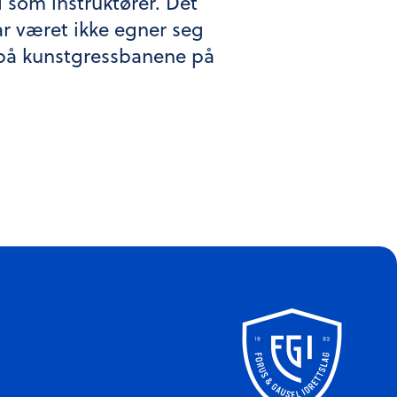
 som instruktører. Det
år været ikke egner seg
år på kunstgressbanene på