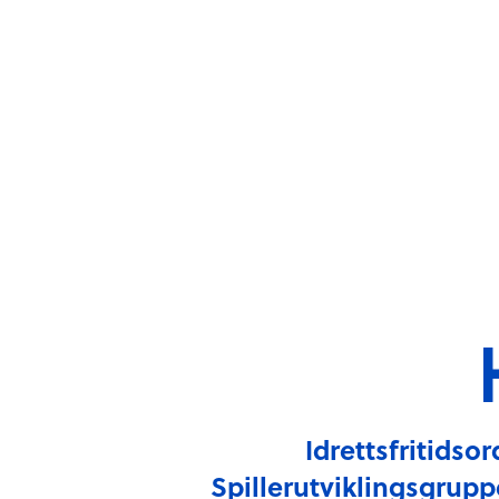
Om FGI
Våre idretter
Idrettsfritidsor
Spillerutviklingsgruppen