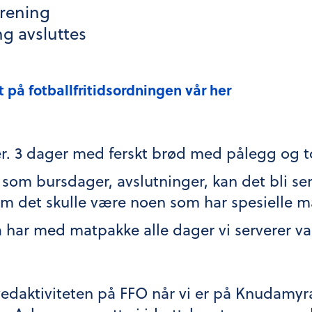
trening
ng avsluttes
t på fotballfritidsordningen vår her
ger. 3 dager med ferskt brød med pålegg og
som bursdager, avslutninger, kan det bli serve
om det skulle være noen som har spesielle ma
na har med matpakke alle dager vi serverer 
vedaktiviteten på FFO når vi er på Knudamyra