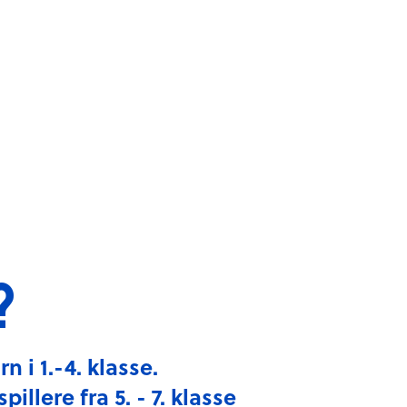
Frivilligreisen
Medlem
?
n i 1.-4. klasse.
illere fra 5. - 7. klasse