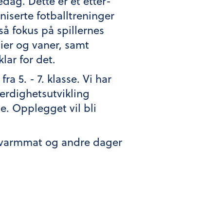
edag. Dette er et etter-
aniserte fotballtreninger
så fokus på spillernes
dier og vaner, samt
lar for det.
ra 5. - 7. klasse. Vi har
erdighetsutvikling
. Opplegget vil bli
t varmmat og andre dager