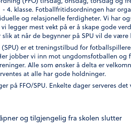
dsordning (FFO) tirsdag, onsdag, torsdag og fr
. - 4. klasse. Fotballfritidsordningen har org
duelle og relasjonelle ferdigheter. Vi har og
t vi legger mest vekt på er å skape gode ver
r slik at når de begynner på SPU vil de være k
SPU) er et treningstilbud for fotballspillere f
 Her jobber vi inn mot ungdomsfotballen og f
ninger. Alle som ønsker å delta er velkomne
orventes at alle har gode holdninger.
ager på FFO/SPU. Enkelte dager serveres de
åpner og tilgjengelig fra skolen slutter