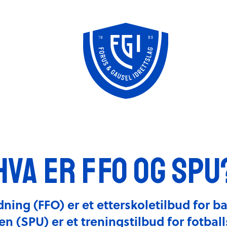
Knudepunktet
FFO/SPU
klubbhus
Hva er FFO og SPU
dning (FFO) er et etterskoletilbud for bar
 (SPU) er et treningstilbud for fotballsp